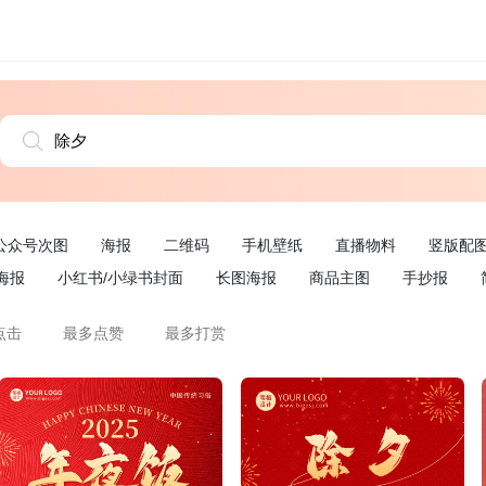
公众号次图
海报
二维码
手机壁纸
直播物料
竖版配
海报
小红书/小绿书封面
长图海报
商品主图
手抄报
点击
最多点赞
最多打赏